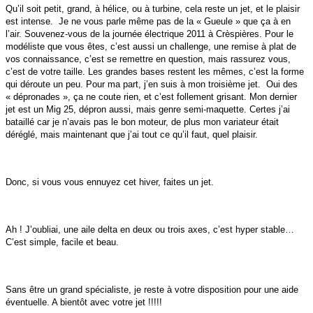
Qu’il soit petit, grand, à hélice, ou à turbine, cela reste un jet, et le plaisir
est intense. Je ne vous parle même pas de la « Gueule » que ça à en
l’air. Souvenez-vous de la journée électrique 2011 à Crèspières. Pour le
modéliste que vous êtes, c’est aussi un challenge, une remise à plat de
vos connaissance, c’est se remettre en question, mais rassurez vous,
c’est de votre taille. Les grandes bases restent les mêmes, c’est la forme
qui déroute un peu. Pour ma part, j’en suis à mon troisième jet. Oui des
« dépronades », ça ne coute rien, et c’est follement grisant. Mon dernier
jet est un Mig 25, dépron aussi, mais genre semi-maquette. Certes j’ai
bataillé car je n’avais pas le bon moteur, de plus mon variateur était
déréglé, mais maintenant que j’ai tout ce qu’il faut, quel plaisir.
Donc, si vous vous ennuyez cet hiver, faites un jet.
Ah ! J’oubliai, une aile delta en deux ou trois axes, c’est hyper stable…
C’est simple, facile et beau.
Sans être un grand spécialiste, je reste à votre disposition pour une aide
éventuelle. A bientôt avec votre jet !!!!!