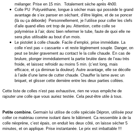
mélanger. Prise en 15 min. Totalement sèche après 4h00.
Colle PU Polyuréthane, longue à sécher mais qui possède le grand
avantage de s’ex panser en séchant, d’être légère, et de se poncer
(là ou ça déborde) Personnellement, je l’utilise pour coller les clefs
d’aile quand elles ont trop de jeu. Attention, cette colle se
polymérise à l’air, donc bien refermer le tube, faute de quoi elle ne
sera plus utilisable au bout d’un mois.
Le pistolet à colle chaude. Facile d’emploi, prise immédiate. La
colle n’est pas « cassante » et reste légèrement souple. Danger, on
peut se bruler gravement au contact le la colle chaude. En cas de
brulure, plonger immédiatement la partie brulée dans de l’eau très
froide, et laissez refroidir au moins 5 min. (c’est long, mais
efficace, et ça diminue la douleur). Autre avantage, elle se décolle
à l’aide d’une lame de cutter chaude. Chauffer la lame avec un
briquet, et glisser cette dernière entre les deux parties collées.
Cette liste de colles n’est pas exhaustive, rien ne vous empêche de
rajouter une colle que vous auriez testée. Cela peut-être utile à tous.
Petite combine.
Germain lui utilise de colle spéciale Dépron, utilisée pour
coller ce matériau comme isolant dans le bâtiment. Ca ressemble à de la
colle néoprène, c’est épais, on enduit les deux côté, on laisse sécher 5
minutes, et on applique. Prise instantanée. Le prix est imbattable !!!