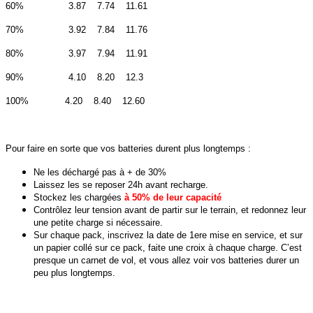
60% 3.87 7.74 11.61
70% 3.92 7.84 11.76
80% 3.97 7.94 11.91
90% 4.10 8.20 12.3
100% 4.20 8.40 12.60
Pour faire en sorte que vos batteries durent plus longtemps :
Ne les déchargé pas à + de 30%
Laissez les se reposer 24h avant recharge.
Stockez les chargées
à 50% de leur capacité
Contrôlez leur tension avant de partir sur le terrain, et redonnez leur
une petite charge si nécessaire.
Sur chaque pack, inscrivez la date de 1ere mise en service, et sur
un papier collé sur ce pack, faite une croix à chaque charge. C’est
presque un carnet de vol, et vous allez voir vos batteries durer un
peu plus longtemps.